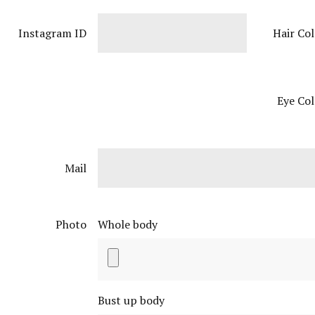
Instagram ID
Hair Col
Eye Col
Mail
Photo
Whole body
Bust up body