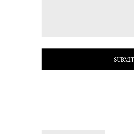
SUBMI