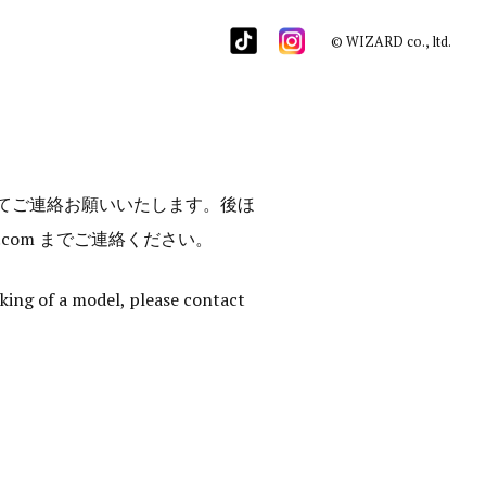
© WIZARD co., ltd.
てご連絡お願いいたします。後ほ
s.com までご連絡ください。
king of a model, please contact