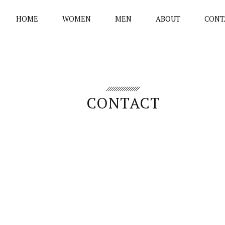
HOME
WOMEN
MEN
ABOUT
CONT
CONTACT